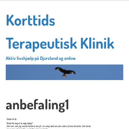
Skip
to
Korttids
main
content
Terapeutisk Klinik
Aktiv livshjælp på Djursland og online
anbefaling1