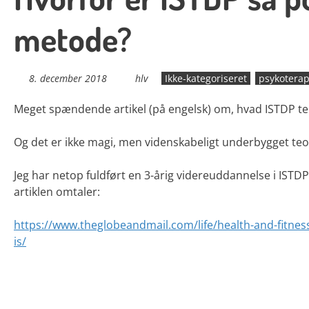
metode?
8. december 2018
hlv
Ikke-kategoriseret
psykoterap
Meget spændende artikel (på engelsk) om, hvad ISTDP te
Og det er ikke magi, men videnskabeligt underbygget teor
Jeg har netop fuldført en 3-årig videreuddannelse i ISTDP
artiklen omtaler:
https://www.theglobeandmail.com/life/health-and-fitness/a
is/