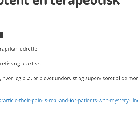
i
rapi kan udrette.
etisk og praktisk.
, hvor jeg bl.a. er blevet undervist og superviseret af de me
rticle-their-pain-is-real-and-for-patients-with-mystery-illn