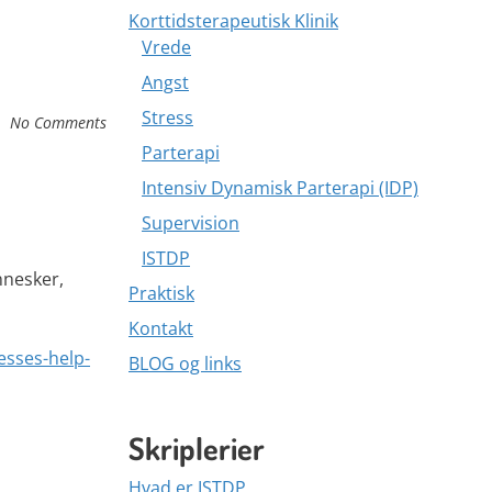
Korttidsterapeutisk Klinik
Vrede
Angst
Stress
No Comments
Parterapi
Intensiv Dynamisk Parterapi (IDP)
Supervision
ISTDP
nnesker,
Praktisk
Kontakt
esses-help-
BLOG og links
Skriplerier
Hvad er ISTDP