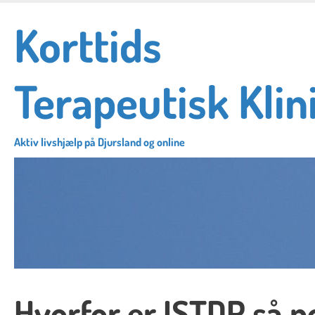
Skip
Korttids
to
main
content
Terapeutisk Klin
Aktiv livshjælp på Djursland og online
Hvorfor er ISTDP så p