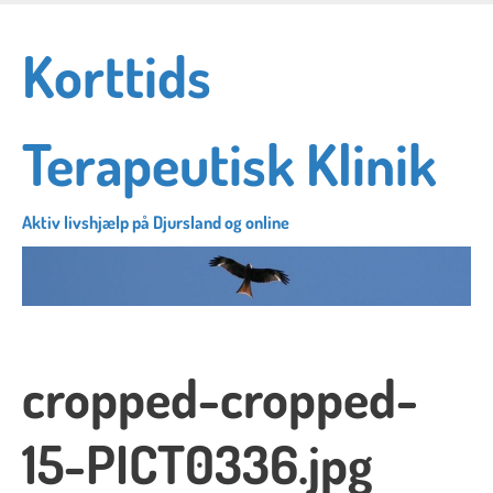
Skip
to
Korttids
main
content
Terapeutisk Klinik
Aktiv livshjælp på Djursland og online
cropped-cropped-
15-PICT0336.jpg