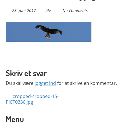
23. juni 2017
hlv
No Comments
Skriv et svar
Du skal være
logget ind
for at skrive en kommentar.
Posts
cropped-cropped-15-
PICT0336.jpg
navigation
Menu